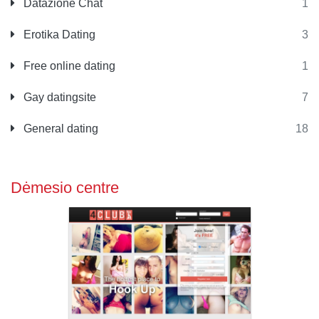
Datazione Chat
1
Erotika Dating
3
Free online dating
1
Gay datingsite
7
General dating
18
Dėmesio centre