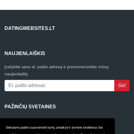
DATINGWEBSITES.LT
NAUJIENLAIŠKIS
Įrašykite savo el. pašto adresą ir prenumeruokite mūsų
naujienlaiškį.
PAŽINČIŲ SVETAINES
4Club
Siekdami padėti suasmeninti turinį, pritaikyti ir įvertinti skelbimus bei