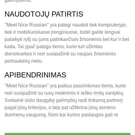
galimybėms.
NAUDOTOJŲ PATIRTIS
"Meet Nice Russian" yra patogi naudoti tiek kompiuteryje,
tiek ir mobiliuosiuose įrenginiuose, todėl galite lengvai
palaikyti ryšį su jums patinkančiais žmonėmis bet kur ir bet
kada. Tai ypač patogu tiems, kurie turi užimtas
dienotvarkes ir nori susipažinti su naujais žmonėmis
pertraukėlių metu.
APIBENDRINIMAS
"Meet Nice Russian" yra puikus pasirinkimas tiems, kurie
nori susipažinti su rusų moterimis ir ieško rimtų santykių.
Svetainė siūlo daugybę galimybių rasti tinkamą partnerį
pagal jūsų kriterijus, o taip pat užtikrina jūsų asmens
duomenų saugumą. Nors kai kurios paslaugos gali re