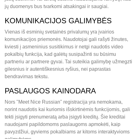
jų duomenys bus tvarkomi atsakingai ir saugiai.
KOMUNIKACIJOS GALIMYBĖS
Vienas iš esminių svetainės privalumų yra įvairios
komunikacijos priemonės. Naudotojai gali rašyti žinutes,
kviesti į asmeninius susitikimus ir netgi naudotis video
pokalbių funkcija, kad galėtų susipažinti su būsimu
partneriu ar partnere gyvai. Tai suteikia galimybę užmegzti
gilesnius ir autentiškesnius ryšius, nei paprastas
bendravimas tekstu.
PASLAUGOS KAINODARA
Nors "Meet Nice Russian" registracija yra nemokama,
norint naudotis kai kuriomis išskirtinėmis funkcijomis, gali
tekti įsigyti prenumeratą arba įsigyti kreditų. Šie kreditai
naudojami papildomoms paslaugoms apmokėti, kaip
pavyzdžiui, gyviems pokalbiams ar kitoms interaktyvioms