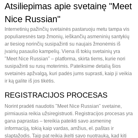
Atsiliepimas apie svetainę "Meet
Nice Russian"
Internetinių pažinčių svetainės pastaruoju metu tampa vis
populiaresnės tarp žmonių, ieškančių asmeninių santykių
ar tiesiog norinčių susipažinti su naujais žmonėmis iš
įvairių pasaulio kampelių. Viena iš tokių svetainių yra
"Meet Nice Russian" – platforma, skirta tiems, kurie nori
susipažinti su rusų moterimis. Pateiksime detalią šios
svetainės apžvalgą, kuri padės jums suprasti, kaip ji veikia
ir ką galite iš jos tikėtis.
REGISTRACIJOS PROCESAS
Norint pradėti naudotis "Meet Nice Russian" svetaine,
pirmiausia reikia užsiregistruoti. Registracijos procesas yra
gana paprastas – tereikia pateikti savo asmeninę
informaciją, tokią kaip vardas, amžius, el. paštas ir
slaptažodis. Taip pat reikia įkelti savo nuotrauką, kad kiti