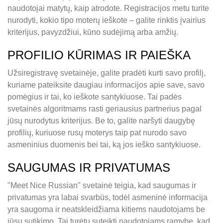
naudotojai matytų, kaip atrodote. Registracijos metu turite
nurodyti, kokio tipo moterų ieškote – galite rinktis įvairius
kriterijus, pavyzdžiui, kūno sudėjimą arba amžių.
PROFILIO KŪRIMAS IR PAIEŠKA
Užsiregistravę svetainėje, galite pradėti kurti savo profilį,
kuriame pateiksite daugiau informacijos apie save, savo
pomėgius ir tai, ko ieškote santykiuose. Tai padės
svetainės algoritmams rasti geriausius partnerius pagal
jūsų nurodytus kriterijus. Be to, galite naršyti daugybę
profilių, kuriuose rusų moterys taip pat nurodo savo
asmeninius duomenis bei tai, ką jos ieško santykiuose.
SAUGUMAS IR PRIVATUMAS
"Meet Nice Russian" svetainė teigia, kad saugumas ir
privatumas yra labai svarbūs, todėl asmeninė informacija
yra saugoma ir neatskleidžiama kitiems naudotojams be
jūsų sutikimo. Tai turėtų suteikti naudotojams ramybę, kad