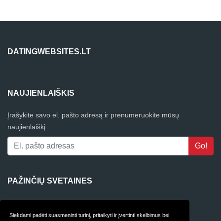
DATINGWEBSITES.LT
NAUJIENLAIŠKIS
Įrašykite savo el. pašto adresą ir prenumeruokite mūsų
naujienlaiškį.
PAŽINČIŲ SVETAINES
4Club
Siekdami padėti suasmeninti turinį, pritaikyti ir įvertinti skelbimus bei